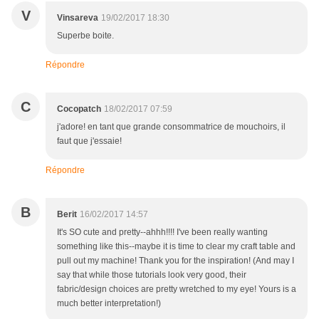
V
Vinsareva
19/02/2017 18:30
Superbe boite.
Répondre
C
Cocopatch
18/02/2017 07:59
j'adore! en tant que grande consommatrice de mouchoirs, il
faut que j'essaie!
Répondre
B
Berit
16/02/2017 14:57
It's SO cute and pretty--ahhh!!!! I've been really wanting
something like this--maybe it is time to clear my craft table and
pull out my machine! Thank you for the inspiration! (And may I
say that while those tutorials look very good, their
fabric/design choices are pretty wretched to my eye! Yours is a
much better interpretation!)