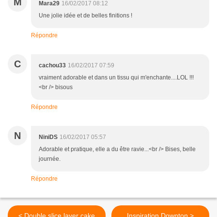
M
Mara29
16/02/2017 08:12
Une jolie idée et de belles finitions !
Répondre
C
cachou33
16/02/2017 07:59
vraiment adorable et dans un tissu qui m'enchante....LOL !!!
<br /> bisous
Répondre
N
NiniDS
16/02/2017 05:57
Adorable et pratique, elle a du être ravie...<br /> Bises, belle
journée.
Répondre
< Double slice layer cake
Inspiration Downton >