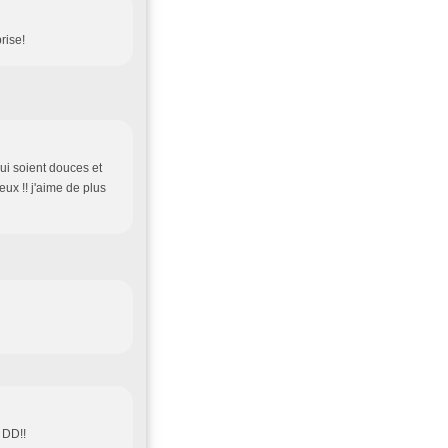
rise!
lui soient douces et
ux !! j'aime de plus
 DD!!