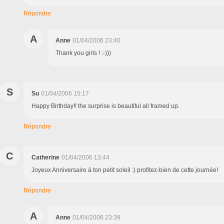
Répondre
A
Anne
01/04/2006 23:40
Thank you girls ! :-)))
S
Su
01/04/2006 15:17
Happy Birthday!! the surprise is beautiful all framed up.
Répondre
C
Catherine
01/04/2006 13:44
Joyeux Anniversaire à ton petit soleil :) profitez-bien de cette journée!
Répondre
A
Anne
01/04/2006 23:39