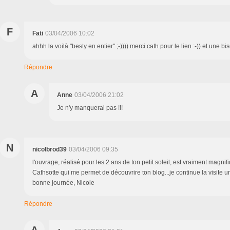
F
Fati
03/04/2006 10:02
ahhh la voilà "besty en entier" ;-)))) merci cath pour le lien :-)) et une b
Répondre
A
Anne
03/04/2006 21:02
Je n'y manquerai pas !!!
N
nicolbrod39
03/04/2006 09:35
l'ouvrage, réalisé pour les 2 ans de ton petit soleil, est vraiment magnifiq
Cathsotte qui me permet de découvrire ton blog...je continue la visite un
bonne journée, Nicole
Répondre
A