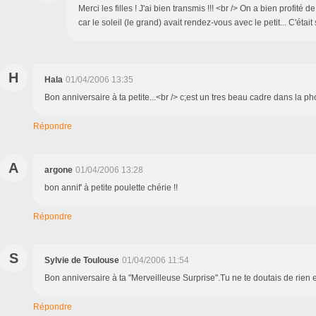
Merci les filles ! J'ai bien transmis !!! <br /> On a bien profité d
car le soleil (le grand) avait rendez-vous avec le petit... C'était
H
Hala
01/04/2006 13:35
Bon anniversaire à ta petite...<br /> c;est un tres beau cadre dans la pho
Répondre
A
argone
01/04/2006 13:28
bon annif' à petite poulette chérie !!
Répondre
S
Sylvie de Toulouse
01/04/2006 11:54
Bon anniversaire à ta "Merveilleuse Surprise".Tu ne te doutais de rien 
Répondre