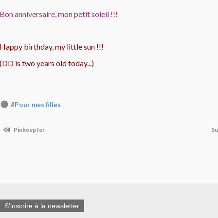
Bon anniversaire, mon petit soleil !!!
Happy birthday, my little sun !!!
(DD is two years old today...)
#Pour mes filles
Pinkeep Ier
Su
S'inscrire à la newsletter