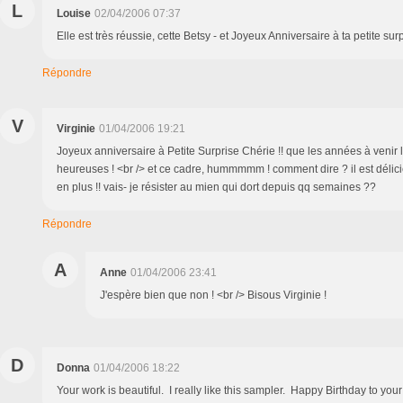
L
Louise
02/04/2006 07:37
Elle est très réussie, cette Betsy - et Joyeux Anniversaire à ta petite surp
Répondre
V
Virginie
01/04/2006 19:21
Joyeux anniversaire à Petite Surprise Chérie !! que les années à venir 
heureuses ! <br /> et ce cadre, hummmmm ! comment dire ? il est délicie
en plus !! vais- je résister au mien qui dort depuis qq semaines ??
Répondre
A
Anne
01/04/2006 23:41
J'espère bien que non ! <br /> Bisous Virginie !
D
Donna
01/04/2006 18:22
Your work is beautiful. I really like this sampler. Happy Birthday to your