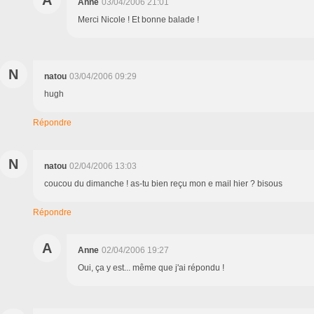
Anne
03/04/2006 21:01
Merci Nicole ! Et bonne balade !
N
natou
03/04/2006 09:29
hugh
Répondre
N
natou
02/04/2006 13:03
coucou du dimanche ! as-tu bien reçu mon e mail hier ? bisous
Répondre
A
Anne
02/04/2006 19:27
Oui, ça y est... même que j'ai répondu !