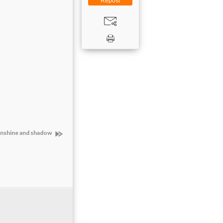
Repost
nshine and shadow