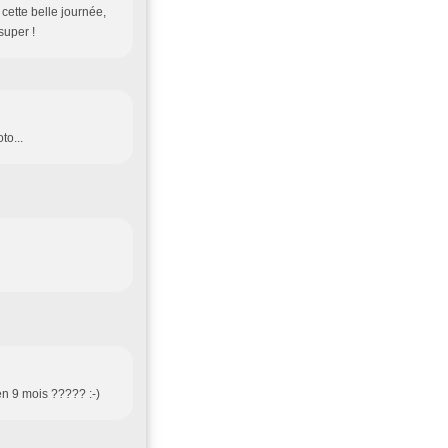
e cette belle journée,
 super !
to...
en 9 mois ????? :-)