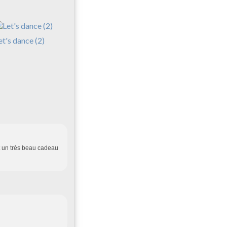
et's dance (2)
t un très beau cadeau