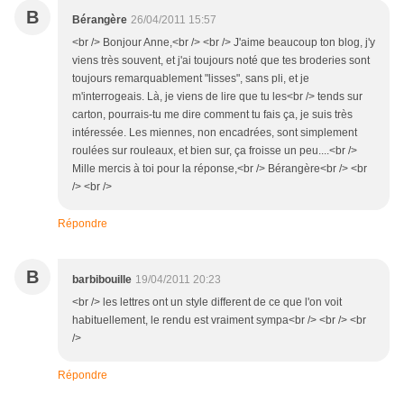
B
Bérangère
26/04/2011 15:57
<br /> Bonjour Anne,<br /> <br /> J'aime beaucoup ton blog, j'y
viens très souvent, et j'ai toujours noté que tes broderies sont
toujours remarquablement "lisses", sans pli, et je
m'interrogeais. Là, je viens de lire que tu les<br /> tends sur
carton, pourrais-tu me dire comment tu fais ça, je suis très
intéressée. Les miennes, non encadrées, sont simplement
roulées sur rouleaux, et bien sur, ça froisse un peu....<br />
Mille mercis à toi pour la réponse,<br /> Bérangère<br /> <br
/> <br />
Répondre
B
barbibouille
19/04/2011 20:23
<br /> les lettres ont un style different de ce que l'on voit
habituellement, le rendu est vraiment sympa<br /> <br /> <br
/>
Répondre