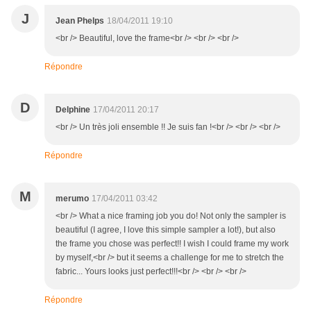
J
Jean Phelps
18/04/2011 19:10
<br /> Beautiful, love the frame<br /> <br /> <br />
Répondre
D
Delphine
17/04/2011 20:17
<br /> Un très joli ensemble !! Je suis fan !<br /> <br /> <br />
Répondre
M
merumo
17/04/2011 03:42
<br /> What a nice framing job you do! Not only the sampler is
beautiful (I agree, I love this simple sampler a lot!), but also
the frame you chose was perfect!! I wish I could frame my work
by myself,<br /> but it seems a challenge for me to stretch the
fabric... Yours looks just perfect!!!<br /> <br /> <br />
Répondre