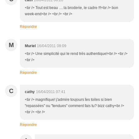
cath
16/04/2011 08:26
<br /> Tout est beau .... la broderie, le cadre !!!<br /> bon
week-end<br /> <br /> <br />
Répondre
M
Muriel
16/04/2011 08:09
<br /> Une simplicité qui le rend très authentique!<br /> <br />
<br />
Répondre
C
cathy
16/04/2011 07:41
<br /> magnifique! j'admire toujours tes toiles si bien
"repassées" ou "tendues" comment fais tu? bizz cathy<br />
<br /> <br />
Répondre