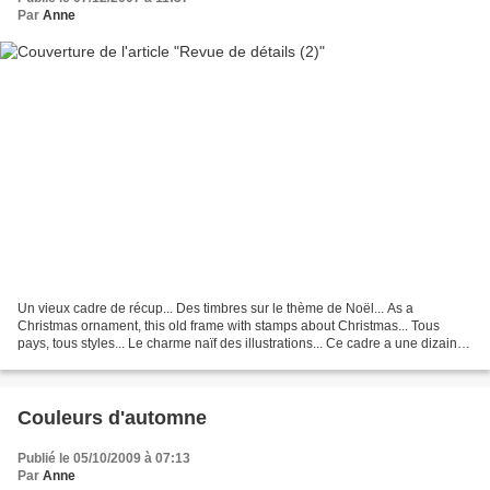
Par
Anne
Un vieux cadre de récup... Des timbres sur le thème de Noël... As a
Christmas ornament, this old frame with stamps about Christmas... Tous
pays, tous styles... Le charme naïf des illustrations... Ce cadre a une dizaine
d'années mais n'a pas pris une ride...
Couleurs d'automne
Publié le 05/10/2009 à 07:13
Par
Anne