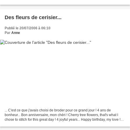
Des fleurs de cerisier...
Publié le 20/07/2006 à 06:10
Par
Anne
... C'est ce que j'avais choisi de broder pour ce grand jour ! 4 ans de
bonheur... Bon anniversaire, mon chéri ! Cherry tree flowers, that's what I
chose to stitch for this great day ! 4 joyful years... Happy birthday, my love !
(Modèle Savoir-Faire Vailly...