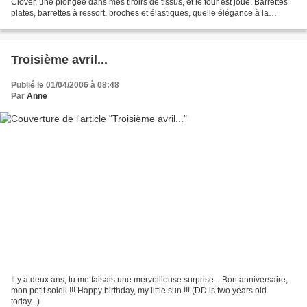
Clover, une plongée dans mes tiroirs de tissus, et le tour est joué. Barrettes
plates, barrettes à ressort, broches et élastiques, quelle élégance à la
rentrée... Je crois que...
Troisième avril...
Publié le 01/04/2006 à 08:48
Par
Anne
Il y a deux ans, tu me faisais une merveilleuse surprise... Bon anniversaire,
mon petit soleil !!! Happy birthday, my little sun !!! (DD is two years old
today...)