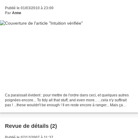
Publié le 01/03/2010 à 23:00
Par
Anne
Ca paraissait évident : pour mettre de l'ordre dans ceci, et quelques autres
poignées encore... To tidy all that stuff, and even more... ...cela n'y suffirait
pas ! ...these wouldn't be enough ! Il en reste encore à ranger... Mais ça
attendra I still...
Revue de détails (2)
Publié le 07/12/2007 à 11:37