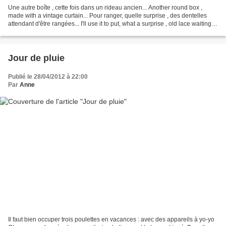
Une autre boîte , cette fois dans un rideau ancien... Another round box ,
made with a vintage curtain... Pour ranger, quelle surprise , des dentelles
attendant d'être rangées... I'll use it to put, what a surprise , old lace waiting
for cartonnettes......
Jour de pluie
Publié le 28/04/2012 à 22:00
Par
Anne
Il faut bien occuper trois poulettes en vacances : avec des appareils à yo-yo