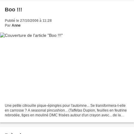
Boo !!!
Publié le 27/10/2006 à 11:28
Par
Anne
Une petite citrouille pique-épingles pour l'automne... Se transformera-t-elle
en carrosse ? A seasonal pincushion... (Taffetas Dupion, feuilles en feutrine
rebrodée, tiges en mouliné DMC frisées autour d'un crayon avec... de la
laque !)