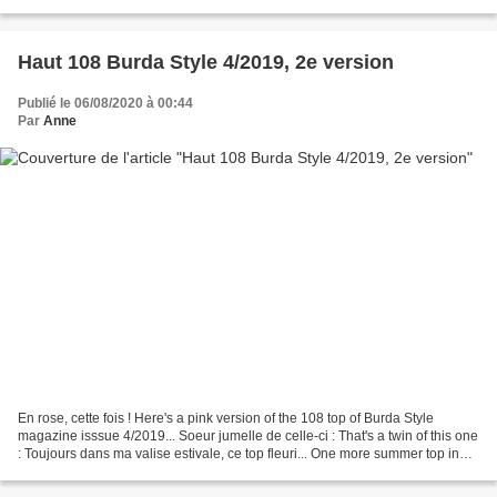
pas portée seulement...
Haut 108 Burda Style 4/2019, 2e version
Publié le 06/08/2020 à 00:44
Par
Anne
En rose, cette fois ! Here's a pink version of the 108 top of Burda Style
magazine isssue 4/2019... Soeur jumelle de celle-ci : That's a twin of this one
: Toujours dans ma valise estivale, ce top fleuri... One more summer top in
my summer suitcase......