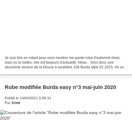
Je suis très en retard pour vous montrer ma garde-robe d'automne-hiver,
mais vu la météo, elle est toujours d'actualité, hélas... Voici donc une
deuxième version de la blouse à lavallière 106 Burda style 02-2015. I'm so
late to show you my fall-winter...
Robe modifiée Burda easy n°3 mai-juin 2020
Publié le 14/04/2021 à 08:31
Par
Anne