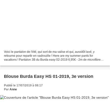
Voici le pantalon de l'été, qui sort de ma valise et qui, aussitôt lavé, y
retourne pour repartir en vadrouille ! Here are my summer pants for
vacations ! Pantalon 3B du Burda easy 02-2019 6,95€ - 2m de microfibre
Bennytex à 7,90€ le m - élastique 2€...
Blouse Burda Easy HS 01-2019, 3e version
Publié le 17/07/2019 à 08:17
Par
Anne