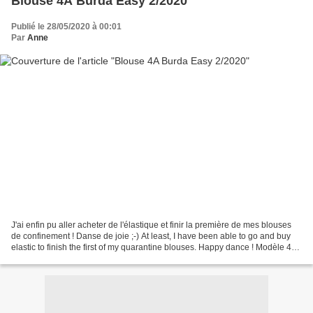
Blouse 4A Burda Easy 2/2020
Publié le 28/05/2020 à 00:01
Par
Anne
J'ai enfin pu aller acheter de l'élastique et finir la première de mes blouses
de confinement ! Danse de joie ;-) At least, I have been able to go and buy
elastic to finish the first of my quarantine blouses. Happy dance ! Modèle 4A
Burda Easy 2/2020...