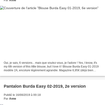
Par
Anne
Oui, je sais, 6 versions... mais que voulez-vous, je l'adore ! Yes, I know, it's
my 6th version of this little blouse, but I love it ! Blouse Burda Easy 01-2019
modèle 2A, encolure légèrement agrandie. Magazine 6,95€ (déjà bien
amorti), 1,5m de viscose...
Pantalon Burda Easy 02-2019, 2e version
Publié le 16/08/2019 à 00:18
Par
Anne