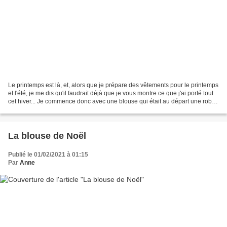
Le printemps est là, et, alors que je prépare des vêtements pour le printemps
et l'été, je me dis qu'il faudrait déjà que je vous montre ce que j'ai porté tout
cet hiver... Je commence donc avec une blouse qui était au départ une robe.
As spring is here,...
La blouse de Noël
Publié le 01/02/2021 à 01:15
Par
Anne