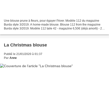
Une blouse prune à fleurs, pour égayer l'hiver. Modèle 112 du magazine
Burda style 3/2019. A home-made blouse. Blouse 112 from the magazine
Burda style 3/2019. Modèle 112 taile 42 - magazine 6,50€ (déjà amorti) - 2m
de tissu à 5,90€ le m = prix de revient...
La Christmas blouse
Publié le 21/01/2020 à 01:37
Par
Anne