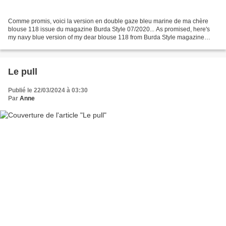
Comme promis, voici la version en double gaze bleu marine de ma chère
blouse 118 issue du magazine Burda Style 07/2020... As promised, here's
my navy blue version of my dear blouse 118 from Burda Style magazine
07/2020... Légère et parfaite pour l'été,...
Le pull
Publié le 22/03/2024 à 03:30
Par
Anne