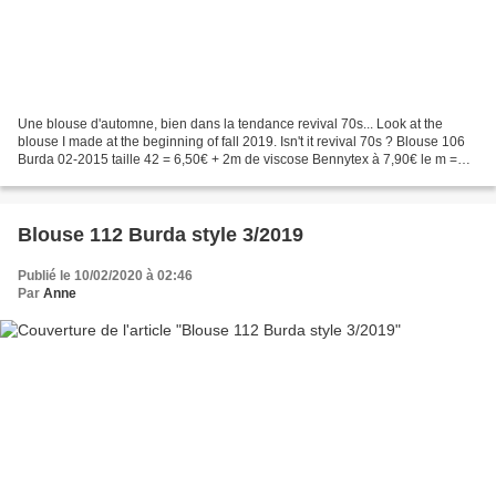
Une blouse d'automne, bien dans la tendance revival 70s... Look at the
blouse I made at the beginning of fall 2019. Isn't it revival 70s ? Blouse 106
Burda 02-2015 taille 42 = 6,50€ + 2m de viscose Bennytex à 7,90€ le m =
prix de revient : 22,30€ Modèle...
Blouse 112 Burda style 3/2019
Publié le 10/02/2020 à 02:46
Par
Anne