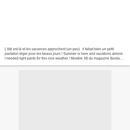
L'été est là et les vacances approchent (un peu) : il fallait bien un petit
pantalon léger pour les beaux jours ! Summer is here and vacations almost :
I needed light pants for this nice weather ! Modèle 3B du magazine Burda
Easy 02-2019. Pattern 3B from...