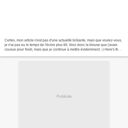
Certes, mon article n'est pas d'une actualité brûlante, mais que voulez-vous,
je n'ai pas eu le temps de l'écrire plus tôt. Voici donc la blouse que j'avais
cousue pour Noël, mais que je continue à mettre évidemment ;-) Here's the
blouse I sewed for Christmas...
Publicité