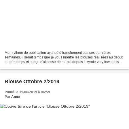
Mon rythme de publication ayant été franchement bas ces dernières
semaines, il serait temps que je vous montre les blouses réalisées au début
du printemps et que je n'ai cessé de mettre depuis ! I wrote very few posts
recently. It's now high time I show...
Blouse Ottobre 2/2019
Publié le 19/06/2019 à 06:59
Par
Anne