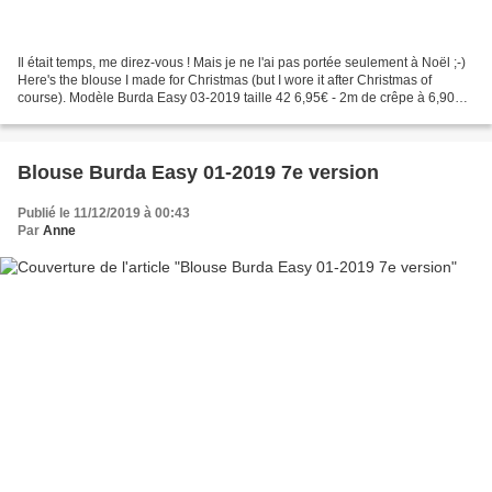
Il était temps, me direz-vous ! Mais je ne l'ai pas portée seulement à Noël ;-)
Here's the blouse I made for Christmas (but I wore it after Christmas of
course). Modèle Burda Easy 03-2019 taille 42 6,95€ - 2m de crêpe à 6,90€ -
prix de revient = 20,75€ri Modèle...
Blouse Burda Easy 01-2019 7e version
Publié le 11/12/2019 à 00:43
Par
Anne