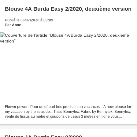
Blouse 4A Burda Easy 2/2020, deuxième version
Publié le 06/07/2020 à 00:09
Par
Anne
Flower power ! Pour un départ très prochain en vacances... A new blouse for
my vacation by the seaside... Tissu Bennytex. Fabric by Bennytex. Bennytex,
vente de tissus au mètre et coupons de tissus 3 mètres en ligne vous
propose des tissus pas cher de...