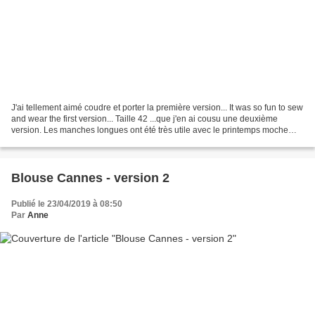
J'ai tellement aimé coudre et porter la première version... It was so fun to sew
and wear the first version... Taille 42 ...que j'en ai cousu une deuxième
version. Les manches longues ont été très utile avec le printemps moche
que nous avons eu. ...that...
Blouse Cannes - version 2
Publié le 23/04/2019 à 08:50
Par
Anne