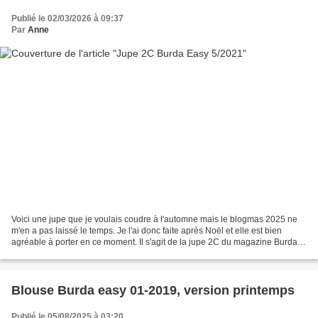
Publié le 02/03/2026 à 09:37
Par
Anne
Voici une jupe que je voulais coudre à l'automne mais le blogmas 2025 ne
m'en a pas laissé le temps. Je l'ai donc faite après Noël et elle est bien
agréable à porter en ce moment. Il s'agit de la jupe 2C du magazine Burda
Easy 5/2021. Here's a skirt I...
Blouse Burda easy 01-2019, version printemps
Publié le 05/08/2025 à 03:20