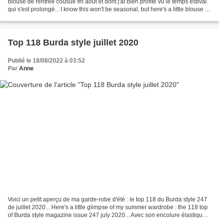
blouse de rentrée cousue fin août et dont j'ai bien profité vu le temps estival
qui s'est prolongé... I know this won't be seasonal, but here's a little blouse I
sewed in august....
Top 118 Burda style juillet 2020
Publié le 18/08/2022 à 03:52
Par
Anne
Voici un petit aperçu de ma garde-robe d'été : le top 118 du Burda style 247
de juillet 2020... Here's a little glimpse of my summer wardrobe : the 118 top
of Burda style magazine issue 247 july 2020... Avec son encolure élastiquée,