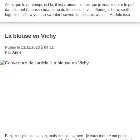
Alors que le printemps est là, il est vraiment temps que je vous montre le pull
dans lequel j'ai passé beaucoup de temps cet hiver... Spring is here, so it's
high time I show you the sweater I sewed for this past winter... Modèle issu
du magazine Burda...
La blouse en Vichy
Publié le 13/11/2023 à 04:11
Par
Anne
Bon, c'est plus de saison, mais c'est pas grave : je vous montre ma petite